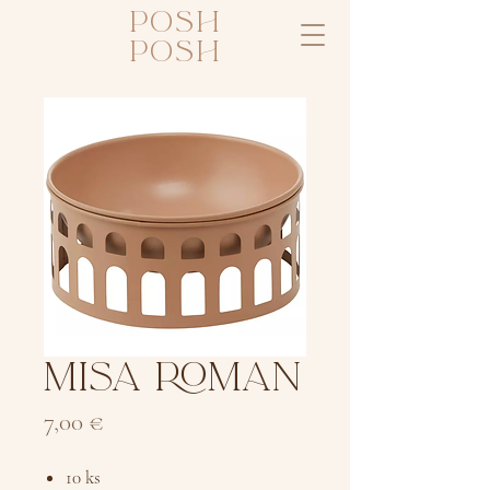
posh
posh
MISA ROMAN
Cena
7,00 €
10 ks