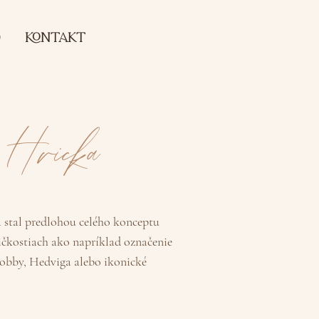
O
koNTAKT
 Hricka
 stal predlohou celého konceptu
čkostiach ako napríklad označenie
Dobby, Hedviga alebo ikonické