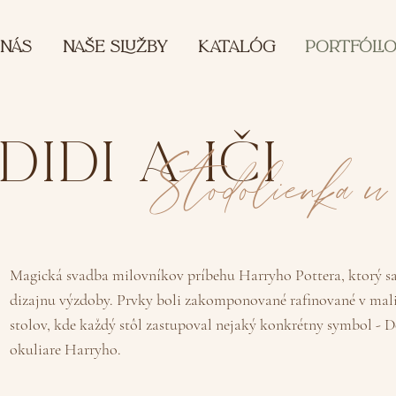
 NÁS
NAŠE SLUŽBY
KATALÓG
PORTFÓLI
Didi a iči
Stodolienka u
Magická svadba milovníkov príbehu Harryho Pottera, ktorý sa
dizajnu výzdoby. Prvky boli zakomponované rafinované v mali
stolov, kde každý stôl zastupoval nejaký konkrétny symbol - 
okuliare Harryho.