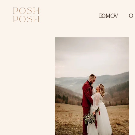
posh
DOMOV
O
posh