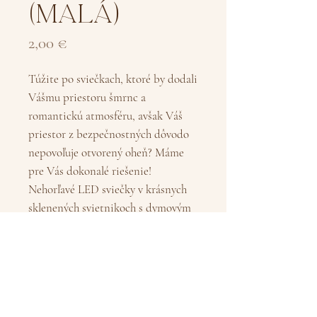
(MALÁ)
Cena
2,00 €
Túžite po sviečkach, ktoré by dodali
Vášmu priestoru šmrnc a
romantickú atmosféru, avšak Váš
priestor z bezpečnostných dôvodo
nepovoľuje otvorený oheň? Máme
pre Vás dokonalé riešenie!
Nehorľavé LED sviečky v krásnych
sklenených svietnikoch s dymovým
efektom! Nádherne ožiaria nie len
priestor kde sviečky nie sú povolené
ale sú vhodné do každého interiéru.
12 ks