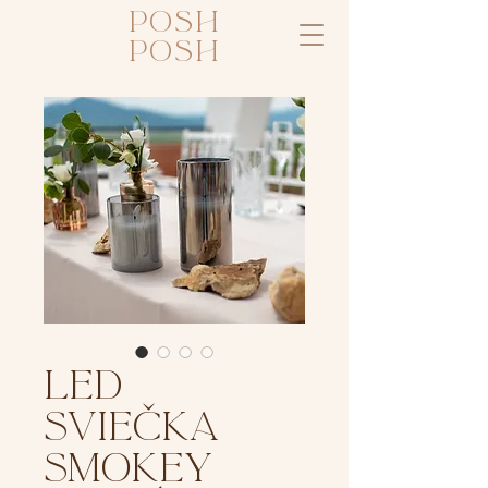
posh
posh
LED
SVIEČKA
SMOKEY