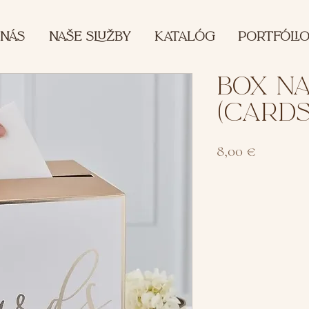
 NÁS
NAŠE SLUŽBY
KATALÓG
PORTFÓLI
BOX N
(CARDS
Cena
8,00 €