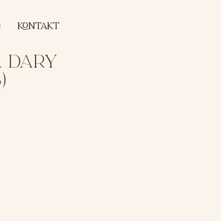
O
koNTAKT
A DARY
)