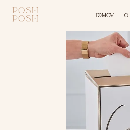
posh
DOMOV
O
posh