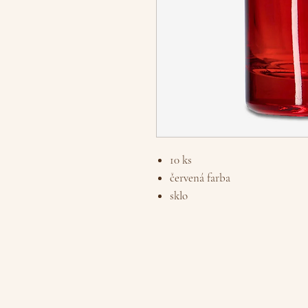
10 ks
červená farba
sklo