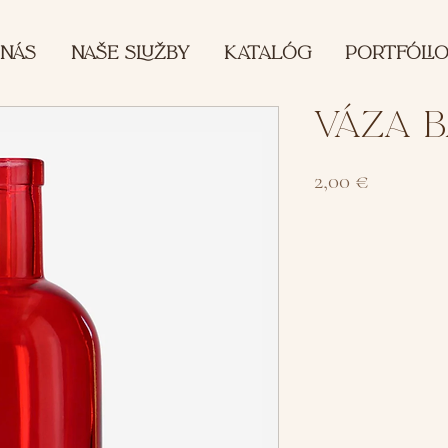
 NÁS
NAŠE SLUŽBY
KATALÓG
PORTFÓLI
VÁZA B
Cena
2,00 €