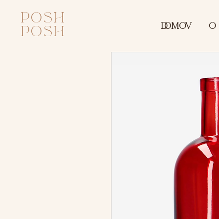
posh
DOMOV
O
posh