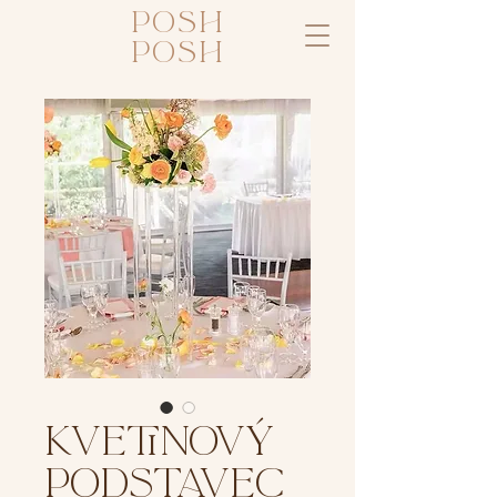
posh
posh
KVETINOVÝ
PODSTAVEC