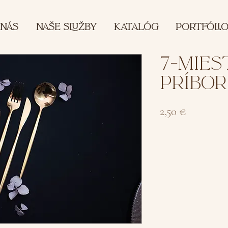
 NÁS
NAŠE SLUŽBY
KATALÓG
PORTFÓLI
7-MIES
PRÍBOR
Cena
2,50 €