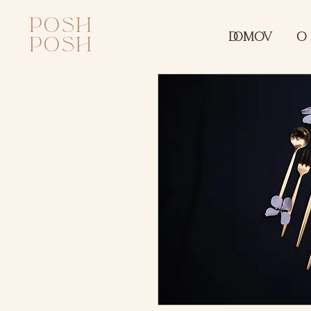
posh
DOMOV
O
posh