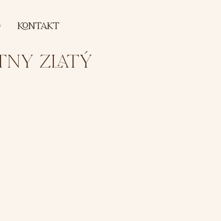
O
koNTAKT
TNY ZLATÝ